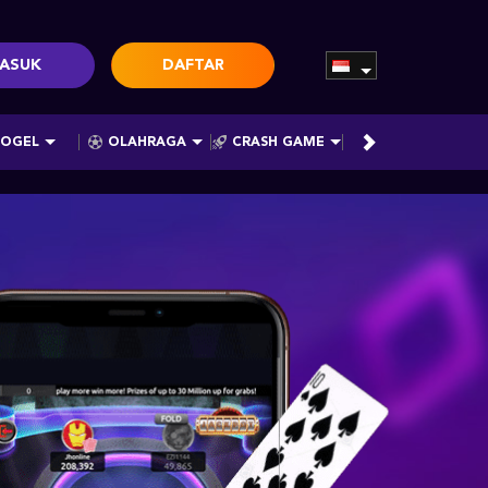
ASUK
DAFTAR
TOGEL
OLAHRAGA
CRASH GAME
ARCADE