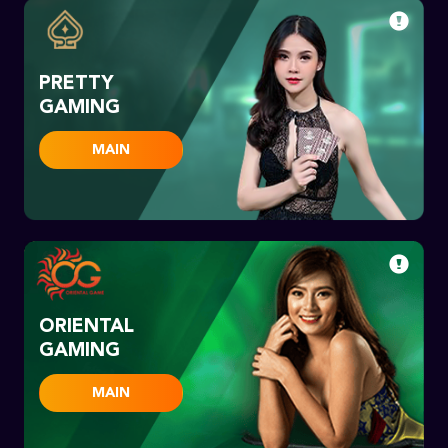
PRETTY
GAMING
MAIN
ORIENTAL
GAMING
MAIN