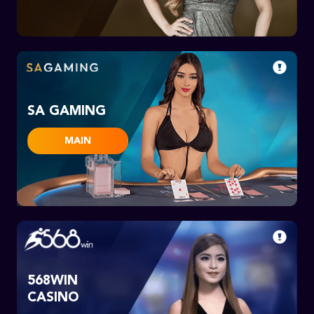
SA GAMING
MAIN
568WIN
CASINO