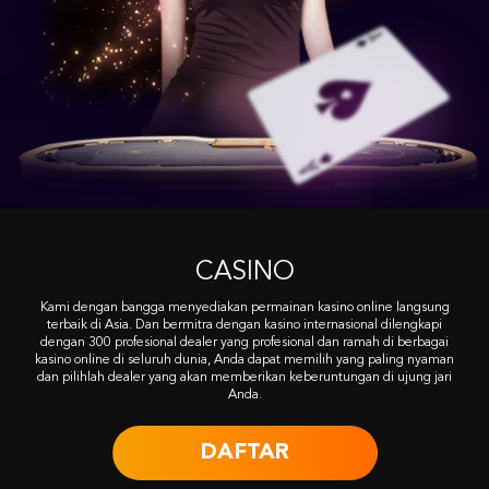
CASINO
Kami dengan bangga menyediakan permainan kasino online langsung
terbaik di Asia. Dan bermitra dengan kasino internasional dilengkapi
dengan 300 profesional dealer yang profesional dan ramah di berbagai
kasino online di seluruh dunia, Anda dapat memilih yang paling nyaman
dan pilihlah dealer yang akan memberikan keberuntungan di ujung jari
Anda.
DAFTAR