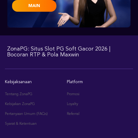
MAIN
ZonaPG: Situs Slot PG Soft Gacor 2026 |
Bocoran RTP & Pola Maxwin
Kebijaksanaan
Platform
Tentang ZonaPG
Promosi
Kebijakan ZonaPG
Loyalty
Pertanyaan Umum (FAQs)
Referral
Syarat & Ketentuan