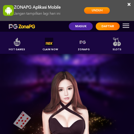
×
ZONAPG Aplikasi Mobile
UNDUH
Jangan tampilkan lagi hari ini
MASUK
DAFTAR
HOT GAMES
CLAIM NOW
ZONAPG
SLOTS