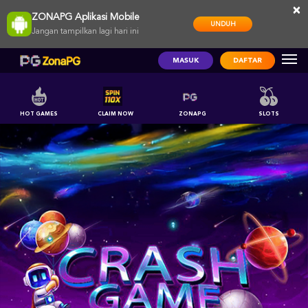
×
ZONAPG Aplikasi Mobile
UNDUH
Jangan tampilkan lagi hari ini
MASUK
DAFTAR
HOT GAMES
CLAIM NOW
ZONAPG
SLOTS