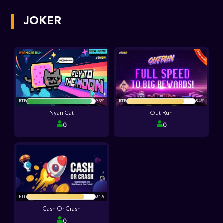
JOKER
RTP
95%
RTP
84%
Nyan Cat
Out Run
0
0
RTP
84%
Cash Or Crash
0